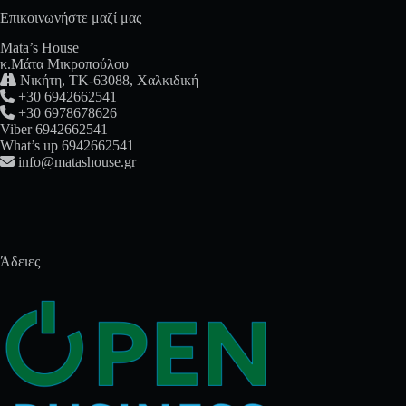
Επικοινωνήστε μαζί μας
Mata’s House
κ.Mάτα Μικροπούλου

Νικήτη, ΤΚ-63088, Χαλκιδική

+30 6942662541

+30 6978678626
Viber 6942662541
What’s up 6942662541

info@matashouse.gr
Άδειες